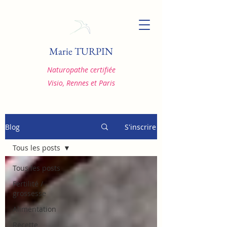
Marie TURPIN
Naturopathe certifiée
Visio, Rennes et Paris
Blog
S'inscrire
Tous les posts
Tous les posts
Fertilité /
grossesse
Alimentation
Recette