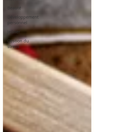
Beauté
Développement
personnel
Jeûner
Gestion du
stress