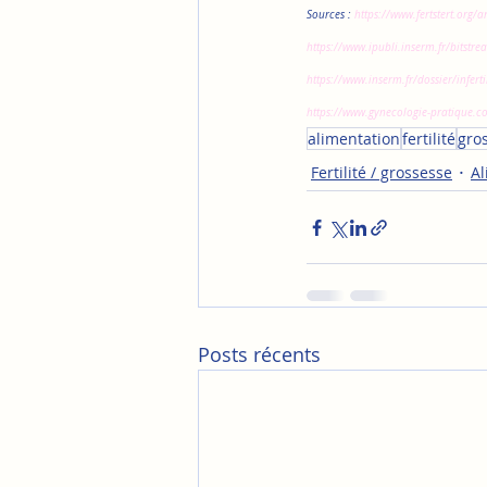
Sources : 
https://www.fertstert.org/
https://www.ipubli.inserm.fr/bits
https://www.inserm.fr/dossier/infertil
https://www.gynecologie-pratique.co
alimentation
fertilité
gro
Fertilité / grossesse
Al
Posts récents