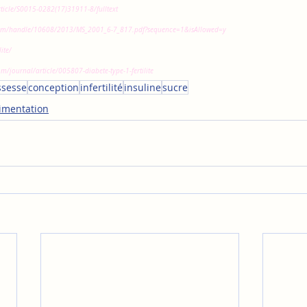
article/S0015-0282(17)31911-8/fulltext
tream/handle/10608/2013/MS_2001_6-7_817.pdf?sequence=1&isAllowed=y
ite/
m/journal/article/005807-diabete-type-1-fertilite
ssesse
conception
infertilité
insuline
sucre
imentation