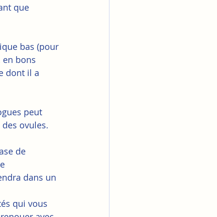
tant que 
mique bas (pour 
, en bons 
 dont il a 
ogues peut 
 des ovules.
ase de 
e 
endra dans un 
tés qui vous 
 renouer avec 