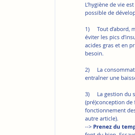
L’hygiène de vie est
possible de développ
1)     Tout d’abord,
éviter les pics d’in
acides gras et en p
besoin.
2)     La consommat
entraîner une baiss
3)     La gestion du
(pré)conception de f
fonctionnement des
autre article). 
--> 
Prenez du temp
font du bien. Essay