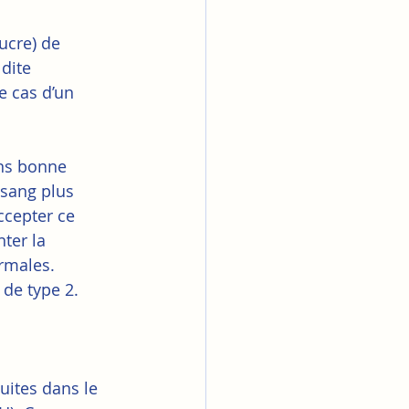
ucre) de 
 dite 
e cas d’un 
ins bonne 
 sang plus 
ccepter ce 
ter la 
rmales.
 de type 2.
uites dans le 