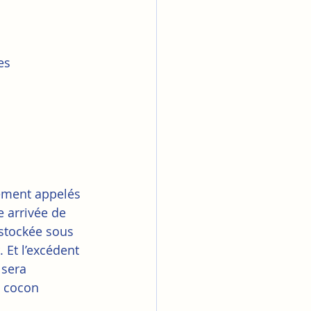
es 
ement appelés 
e arrivée de 
 stockée sous 
 Et l’excédent 
 sera 
n cocon 