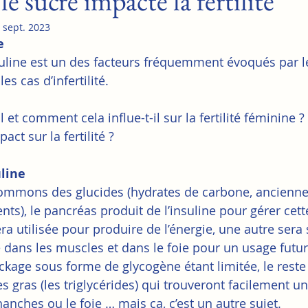
 sucre impacte la fertilité
 sept. 2023
e
nsuline est un des facteurs fréquemment évoqués par l
s cas d’infertilité.
l et comment cela influe-t-il sur la fertilité féminine ?
act sur la fertilité ?
uline
mmons des glucides (hydrates de carbone, ancienn
nts), le pancréas produit de l’insuline pour gérer cett
ra utilisée pour produire de l’énergie, une autre sera
dans les muscles et dans le foie pour un usage futur.
ockage sous forme de glycogène étant limitée, le reste
s gras (les triglycérides) qui trouveront facilement u
anches ou le foie … mais ça, c’est un autre sujet.