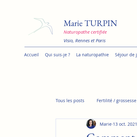
Marie TURPIN
Naturopathe certifiée
Visio, Rennes et Paris
Accueil
Qui suis-je ?
La naturopathie
Séjour de 
Tous les posts
Fertilité / grossesse
Marie
13 oct. 202
Gestion du stress