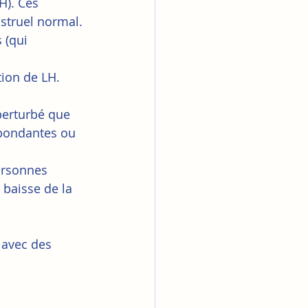
H). Ces 
struel normal. 
 (qui 
tion de LH.
 perturbé que 
abondantes ou 
personnes 
baisse de la 