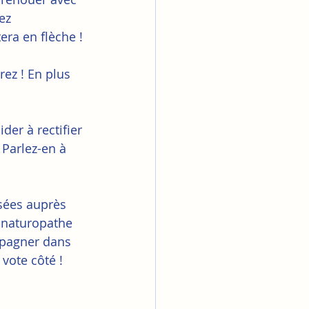
ez 
era en flèche !
rez ! En plus 
er à rectifier 
 Parlez-en à 
sées auprès 
 naturopathe 
mpagner dans 
vote côté !