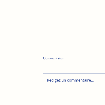
Commentaires
Rédigez un commentaire...
Soupe miso ou thaï pour soir de
flemme