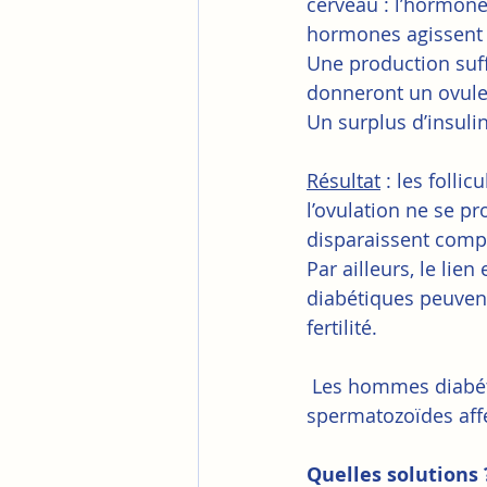
cerveau : l’hormone 
hormones agissent s
Une production suff
donneront un ovule
Un surplus d’insuli
Résultat
 : les folli
l’ovulation ne se p
disparaissent comp
Par ailleurs, le lien
diabétiques peuvent
fertilité. 
 Les hommes diabétiques sont également touchés par cette hypofertilité avec des 
spermatozoïdes affe
Quelles solutions 