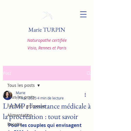
Marie TURPIN
Naturopathe certifiée
Visio, Rennes et Paris
Post
Tous les posts
Marie
Tous les posts
17 nov. 2025
4 min de lecture
L'AMP : l'assistance médicale à
Fertilité / grossesse
la procréation : tout savoir
Alimentation
Recette
Pour les couples qui envisagent 