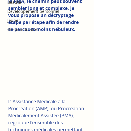
la PMA, le chemin peut souvent 
Beauté
sembler long et complexe. Je 
Développement personnel
vous propose un décryptage 
Jeûner
étape par étape afin de rendre 
ce parcours moins nébuleux.
Gestion du stress
L' Assistance Médicale à la 
Procréation (AMP), ou Procréation 
Médicalement Assistée (PMA), 
regroupe l'ensemble des 
techniques médicales permettant 