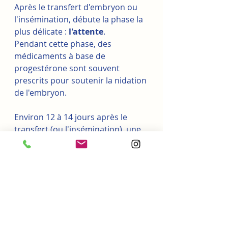
Après le transfert d'embryon ou 
l'insémination, débute la phase la 
plus délicate : 
l'attente
.
Pendant cette phase, des 
médicaments à base de 
progestérone sont souvent 
prescrits pour soutenir la nidation 
de l'embryon.
Environ 12 à 14 jours après le 
transfert (ou l'insémination), une 
prise de sang mesure le taux de 
l'hormone béta-HCG : c'est le test 
de grossesse.
L'issue :
si le test est 
positif
, le suivi de 
grossesse classique peut 
commencer.
si le test est 
négatif
, une 