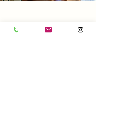
Séance Mixte : suivi + soin
relaxant : 1h20
Comme pour la séance de suivi seule,
nous faisons le point
. Ce rendez-vous
permet de discuter de ce qui a
fonctionné pour vous et des difficultés
que vous auriez pu rencontrer dans la
mise en place des conseils. Nous
ajustons le programme si nécessaire et
allons plus loin !
La
2e partie du rendez-vous est
consacrée à la détente
!