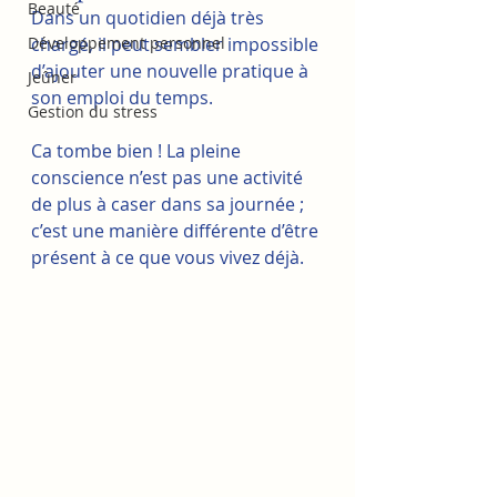
Beauté
Dans un quotidien déjà très 
Développement personnel
chargé, il peut sembler impossible 
d’ajouter une nouvelle pratique à 
Jeûner
son emploi du temps. 
Gestion du stress
Ca tombe bien ! La pleine 
conscience n’est pas une activité 
de plus à caser dans sa journée ; 
c’est une manière différente d’être 
présent à ce que vous vivez déjà.