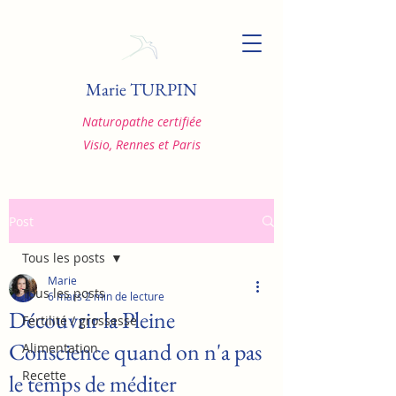
Marie TURPIN
Naturopathe certifiée
Visio, Rennes et Paris
Post
Tous les posts
Marie
Tous les posts
6 mars
2 min de lecture
Découvrir la Pleine
Fertilité / grossesse
Conscience quand on n'a pas
Alimentation
Recette
le temps de méditer